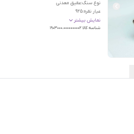
نوع سنگ
:
عقیق معدنی
عیار نقره
:
925
سایز
:
دلخواه
نمایش بیشتر
شناسه کالا
1903000.0000000002