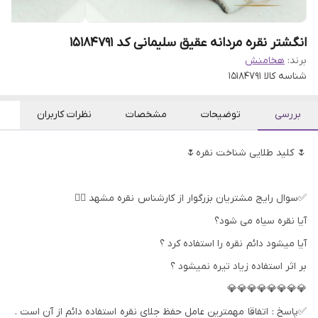
انگشتر نقره مردانه عقیق سلیمانی کد 15184791
برند:
هخامنش
شناسه کالا
15184791
بررسی
توضیحات
مشخصات
نظرات کاربران
🌷 کلید طلایی شناخت نقره🌷
✅سوال رایج مشتریان بزرگوار از کارشناس نقره مشهد 👇🏻
آیا نقره سیاه می شود؟
آیا میشود دائم نقره را استفاده کرد ؟
بر اثر استفاده زیاد تیره نمیشود ؟
💎💎💎💎💎💎💎💎
✅پاسخ : اتفاقا مهمترین عامل حفظ جلای نقره استفاده دائم از آن است .