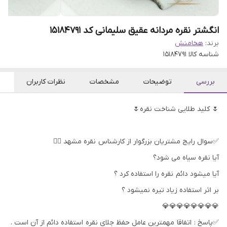
انگشتر نقره مردانه عقیق سلیمانی کد 15184791
برند:
هخامنش
شناسه کالا
15184791
بررسی
توضیحات
مشخصات
نظرات کاربران
🌷 کلید طلایی شناخت نقره🌷
✅سوال رایج مشتریان بزرگوار از کارشناس نقره مشهد 👇🏻
آیا نقره سیاه می شود؟
آیا میشود دائم نقره را استفاده کرد ؟
بر اثر استفاده زیاد تیره نمیشود ؟
💎💎💎💎💎💎💎💎
✅پاسخ : اتفاقا مهمترین عامل حفظ جلای نقره استفاده دائم از آن است .