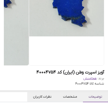
آویز اسپرت وطن (ایران) کد 40004754
برند:
هخامنش
شناسه کالا
40004754
توضیحات
مشخصات
نظرات کاربران