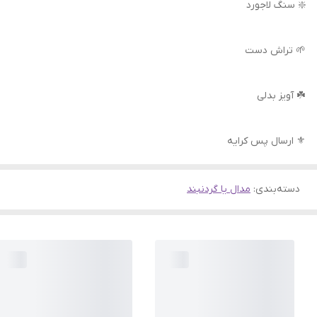
❇️ سنگ لاجورد
🌱 تراش دست
☘️ آویز بدلی
⚜️ ارسال پس کرایه
دسته‌بندی
:
مدال یا گردنبند