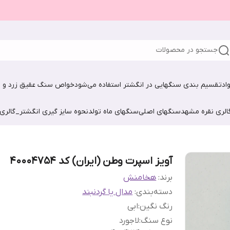
جستجو در محصولات
اد
تقسیم بندی سنگهایی در انگشتر استفاده می‌شود
خواص سنگ عقیق زرد و ش
الری نقره مشهد
سنگهای اصلی
سنگهای ماه تولد
نحوه سایز گیری انگشتر_گالری
آویز اسپرت وطن (ایران) کد 40004754
برند:
هخامنش
دسته‌بندی
:
مدال یا گردنبند
رنگ نگین
:
ابی
نوع سنگ
:
لاجورد