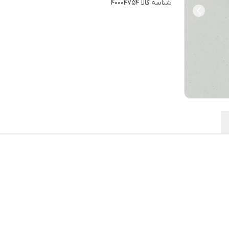
شناسه کالا
40004754