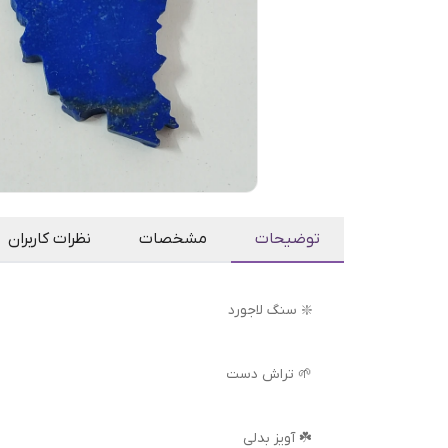
توضیحات
مشخصات
نظرات کاربران
❇️ سنگ لاجورد
🌱 تراش دست
☘️ آویز بدلی