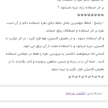
بر اثر استفاده زیاد تیره نمیشود ؟
💎💎💎💎💎💎💎💎
✅پاسخ : اتفاقا مهمترین عامل حفظ جلای نقره استفاده دائم از آن است .
نقره بر اثر استفاده و اصطکاک براق میماند .
و اگر استفاده نشود ، و در معرض اکسیژن هوا قرار گیرد ، در اثر ترکیب با
اکسیژن تیره میشود و با استفاده مجدد از آن براق می شود.
کسانی که میخواهند انگشتر یا سرویس نقره را فقط در مجالس استفاده
کنند ، حتما آن را در پنبه و سپس سلفون پیچیده و کنار بگذارند تا در
معرض اکسیژن قرار نگیرد و تیره نشود .
🌿⚘🌿⚘🌿⚘🌿⚘🌿⚘🌿
دسته‌بندی
:
انگشتر مردانه