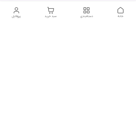
خانه
دسته‌بندی
سبد خرید
پروفایل
دسترسی سریع
تماس با ما
هفت روز هفته ، از ۱۲ ظهر تا ۱۲ شب پاسخگوی شما هستیم
شماره تماس
09178202862