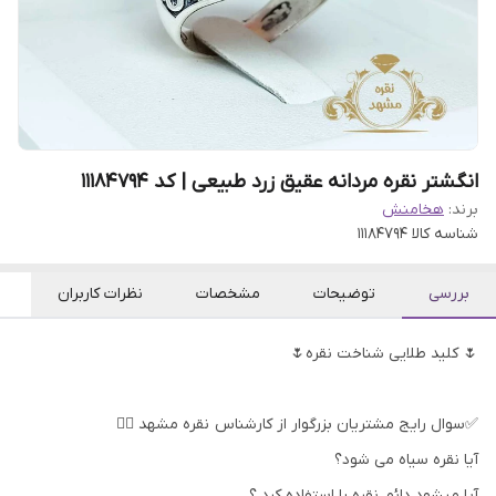
انگشتر نقره مردانه عقیق زرد طبیعی | کد 11184794
برند:
هخامنش
شناسه کالا
11184794
بررسی
توضیحات
مشخصات
نظرات کاربران
🌷 کلید طلایی شناخت نقره🌷
✅سوال رایج مشتریان بزرگوار از کارشناس نقره مشهد 👇🏻
آیا نقره سیاه می شود؟
آیا میشود دائم نقره را استفاده کرد ؟