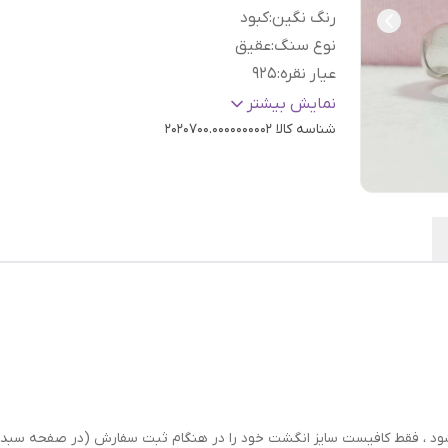
رنگ نگین
:
کبود
نوع سنگ
:
عقیق
عیار نقره
:
925
سایز
:
دلخواه
نمایش بیشتر
شناسه کالا
2020700.0000000002
رسال شود ، فقط کافیست سایز انگشت خود را در هنگام ثبت سفارش (در صفحه 