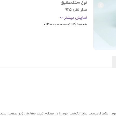
نوع سنگ
:
عقیق
عیار نقره
:
925
سایز
:
دلخواه
نمایش بیشتر
شناسه کالا
1793000.0000000002
رسال شود ، فقط کافیست سایز انگشت خود را در هنگام ثبت سفارش (در صفحه 