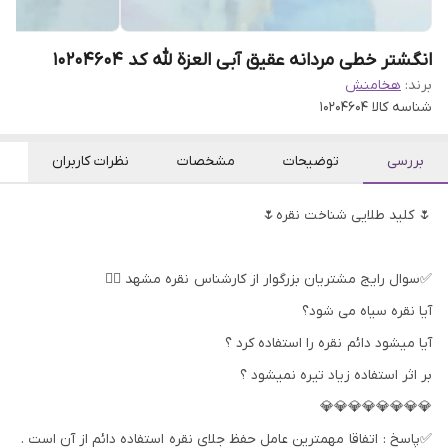
انگشتر خطی مردانه عقیق آبی العزة لله کد 10204604
برند:
هخامنش
شناسه کالا
10204604
بررسی
توضیحات
مشخصات
نظرات کاربران
🌷 کلید طلایی شناخت نقره🌷
✅سوال رایج مشتریان بزرگوار از کارشناس نقره مشهد 👇🏻
آیا نقره سیاه می شود؟
آیا میشود دائم نقره را استفاده کرد ؟
بر اثر استفاده زیاد تیره نمیشود ؟
💎💎💎💎💎💎💎💎
✅پاسخ : اتفاقا مهمترین عامل حفظ جلای نقره استفاده دائم از آن است .