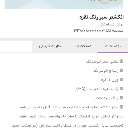
انگشتر سبز رنگ نقره
برند:
هخامنش
شناسه کالا
1738000.0000000002
توضیحات
مشخصات
نظرات کاربران
🟢 عقیق سبز خوشرنگ
🟢 زیبا و خوشرنگ
🟢 وزن ۱۰ گرم
🟢 رکاب نقره با عیار بالا (۹۲۵)
🟢 رنگ تیره خاص
🟢 سایز انگشتر ها مطابق با اندازه دست شما قابل تغییر می‌باشد
سایز:اگر تمایل دارید انگشتر با سایز دلخواه شما ارسال شود ، فقط
کافیست سایز انگشت خود را در هنگام ثبت سفارش (در صفحه سبد