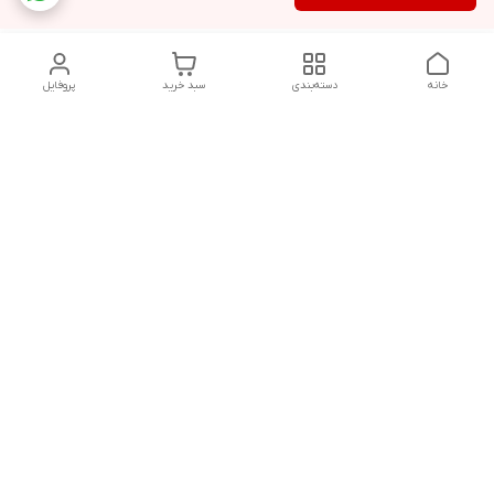
خانه
دسته‌بندی
سبد خرید
پروفایل
دسترسی سریع
تماس با ما
هفت روز هفته ، از ۱۲ ظهر تا ۱۲ شب پاسخگوی شما هستیم
شماره تماس
09178202862