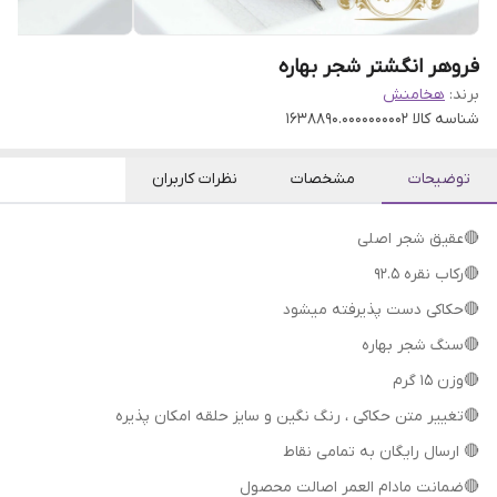
فروهر انگشتر شجر بهاره
برند:
هخامنش
شناسه کالا
1638890.0000000002
توضیحات
مشخصات
نظرات کاربران
🔴عقیق شجر اصلی
🔴رکاب نقره 92.5
🔴حکاکی دست پذیرفته میشود
🔴سنگ شجر بهاره
🔴وزن 15 گرم
🔴 ارسال رایگان به تمامی نقاط
🔴ضمانت مادام العمر اصالت محصول