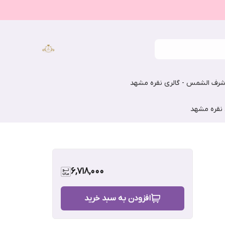
رف الشمس - گالری نقره مشهد
 نقره مشهد
6,718,000
افزودن به سبد خرید