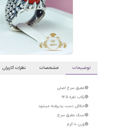
توضیحات
مشخصات
نظرات کاربران
🔴عقیق سرخ اصلی
🔴رکاب نقره 92.5
🔴حکاکی دست پذیرفته میشود
🔴سنگ عقیق سرخ
🔴وزن 10 گرم