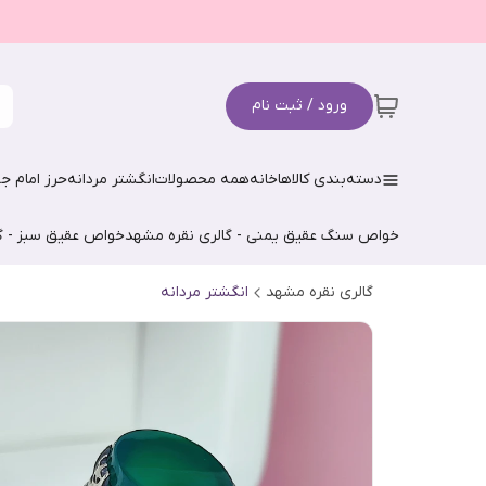
ورود / ثبت نام
دسته‌بندی کالاها
خانه
همه محصولات
انگشتر مردانه
حرز امام جو
خواص سنگ عقیق یمنی - گالری نقره مشهد
خواص عقیق سبز - گ
گالری نقره مشهد
انگشتر مردانه