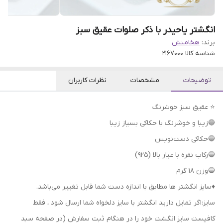
انگشتر یاحیدر با ذکر صلوات عقیق سبز
برند:
هخامنش
شناسه کالا
2167000
توضیحات
مشخصات
نظرات کاربران
⭐ عقیق سبز خوشرنگ
🔵زیبا و خوشرنگ با حکاکی بسیاز زیبا
🔵حکاکی دست‌نویس
🔵رکاب نقره با عیار بالا (۹۲۵)
🔵وزن 18 گرم
♦️سایز انگشتر ها مطابق با اندازه دست شما قابل تغییر می‌باشد.
سایز:اگر تمایل دارید انگشتر با سایز دلخواه شما ارسال شود ، فقط
کافیست سایز انگشت خود را در هنگام ثبت سفارش (در صفحه سبد