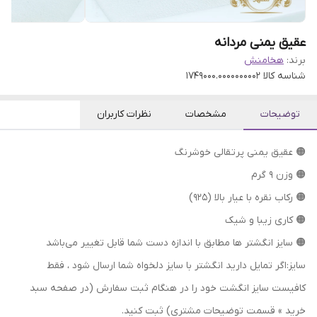
عقیق یمنی مردانه
برند:
هخامنش
شناسه کالا
1749000.0000000002
توضیحات
مشخصات
نظرات کاربران
🟠 عقیق یمنی پرتقالی خوشرنگ
🟠 وزن ۹ گرم
🟠 رکاب نقره با عیار بالا (۹۲۵)
🟠 کاری زیبا و شیک
🟠 سایز انگشتر ها مطابق با اندازه دست شما قابل تغییر می‌باشد
سایز:اگر تمایل دارید انگشتر با سایز دلخواه شما ارسال شود ، فقط
کافیست سایز انگشت خود را در هنگام ثبت سفارش (در صفحه سبد
خرید » قسمت توضیحات مشتری) ثبت کنید.