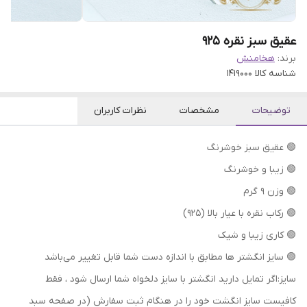
عقیق سبز نقره 925
برند:
هخامنش
شناسه کالا
1419000
توضیحات
مشخصات
نظرات کاربران
🟢 عقیق سبز خوشرنگ
🟢 زیبا و خوشرنگ
🟢 وزن ۹ گرم
🟢 رکاب نقره با عیار بالا (۹۲۵)
🟢 کاری زیبا و شیک
🟢 سایز انگشتر ها مطابق با اندازه دست شما قابل تغییر می‌باشد
سایز:اگر تمایل دارید انگشتر با سایز دلخواه شما ارسال شود ، فقط
کافیست سایز انگشت خود را در هنگام ثبت سفارش (در صفحه سبد