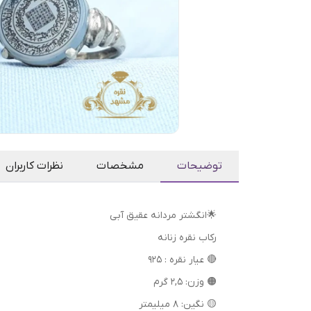
توضیحات
مشخصات
نظرات کاربران
🌟انگشتر مردانه عقیق آبی
رکاب نقره زنانه
🔴 عیار نقره : 925
🟠 وزن: 2,5 گرم
🟡 نگین: 8 میلیمتر