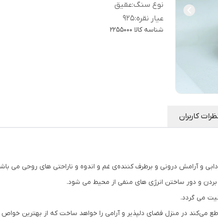
نوع سنگ
:
عقیق
عیار نقره
:
925
شناسه کالا
2255000
ظرات کاربران