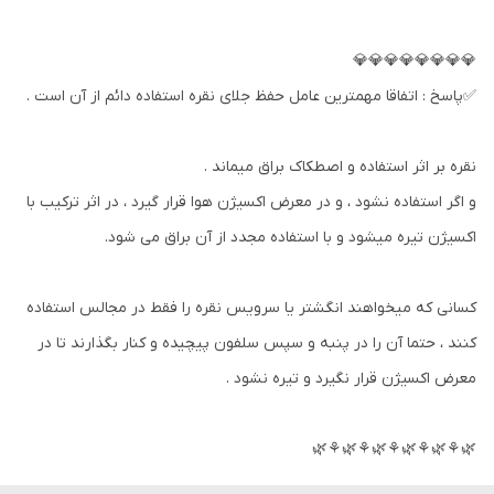
💎💎💎💎💎💎💎💎
✅پاسخ : اتفاقا مهمترین عامل حفظ جلای نقره استفاده دائم از آن است .
نقره بر اثر استفاده و اصطکاک براق میماند .
و اگر استفاده نشود ، و در معرض اکسیژن هوا قرار گیرد ، در اثر ترکیب با
اکسیژن تیره میشود و با استفاده مجدد از آن براق می شود.
کسانی که میخواهند انگشتر یا سرویس نقره را فقط در مجالس استفاده
کنند ، حتما آن را در پنبه و سپس سلفون پیچیده و کنار بگذارند تا در
معرض اکسیژن قرار نگیرد و تیره نشود .
🌿⚘🌿⚘🌿⚘🌿⚘🌿⚘🌿