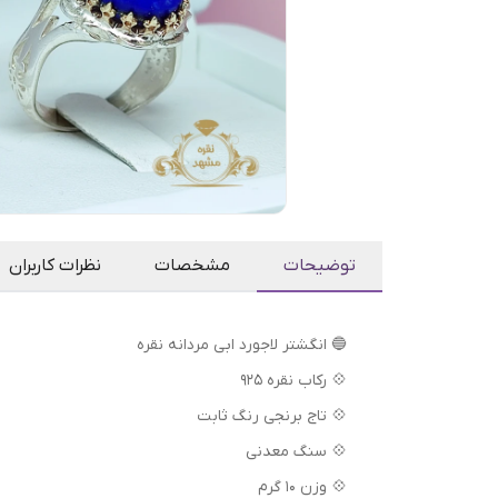
توضیحات
مشخصات
نظرات کاربران
🔵 انگشتر لاجورد ابی مردانه نقره
💠 رکاب نقره 925
💠 تاج برنجی رنگ ثابت
💠 سنگ معدنی
💠 وزن 10 گرم