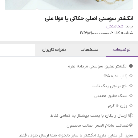
انگشتر سوسنی اصلی حکاکی یا مولا علی
برند:
هخامنش
شناسه کالا
1759890.0000000002
توضیحات
مشخصات
نظرات کاربران
⚫ انگشتر عقیق سوسنی مردانه نقره
💠 رکاب نقره 925
💠 تاج برنجی رنگ ثابت
💠 سنگ عقیق معدنی
💠 وزن 16 گرم
📦 ارسال رایگان با پست پیشتاز به تمامی نقاط
💎ضمانت مادام العمر اصالت محصول
سایز: اگر تمایل دارید انگشتر با سایز دلخواه شما ارسال شود ، فقط