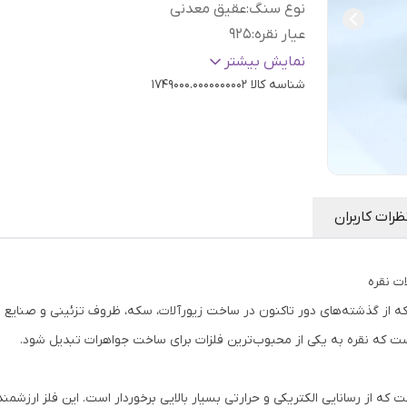
نوع سنگ
:
عقیق معدنی
عیار نقره
:
925
سایز
:
دلخواه
نمایش بیشتر
شناسه کالا
1749000.0000000002
ظرات کاربران
ات نقره
ت که از گذشته‌های دور تاکنون در ساخت زیورآلات، سکه، ظروف تزئینی و صنای
ت که نقره به یکی از محبوب‌ترین فلزات برای ساخت جواهرات تبدیل شود.
فلزی نرم، براق و سفیدرنگ با نماد شیمیایی Ag است که از رسانایی الکتریکی و حرارتی بسیار بالایی برخوردار است