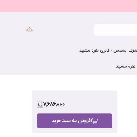
رف الشمس - گالری نقره مشهد
 نقره مشهد
7,686,000
افزودن به سبد خرید