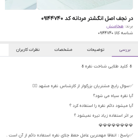
در نجف اصل انگشتر مردانه کد 09144740
برند:
هخامنش
شناسه کالا
09144740
بررسی
توضیحات
مشخصات
نظرات کاربران
🌷 کلید طلایی شناخت نقره🌷
✅سوال رایج مشتریان بزرگوار از کارشناس نقره مشهد 👇🏻
آیا نقره سیاه می شود؟
آیا میشود دائم نقره را استفاده کرد ؟
بر اثر استفاده زیاد تیره نمیشود ؟
💎💎💎💎💎💎💎💎
✅پاسخ : اتفاقا مهمترین عامل حفظ جلای نقره استفاده دائم از آن است .