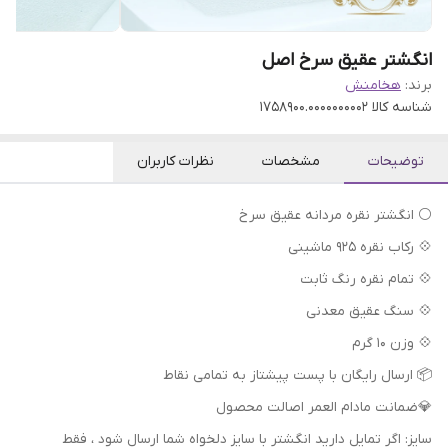
انگشتر عقیق سرخ اصل
برند:
هخامنش
شناسه کالا
1758900.0000000002
توضیحات
مشخصات
نظرات کاربران
⚪ انگشتر نقره مردانه عقیق سرخ
💠 رکاب نقره ۹۲۵ ماشینی
💠 تمام نقره رنگ ثابت
💠 سنگ عقیق معدنی
💠 وزن ۱۰ گرم
📦 ارسال رایگان با پست پیشتاز به تمامی نقاط
💎ضمانت مادام العمر اصالت محصول
سایز: اگر تمایل دارید انگشتر با سایز دلخواه شما ارسال شود ، فقط