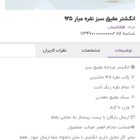
انگشتر عقیق سبز نقره عیار ۹۲۵
برند:
هخامنش
شناسه کالا
1734700.0000000002
توضیحات
مشخصات
نظرات کاربران
🟢 انگشتر مردانه عقیق سبز
💠 رکاب نقره 925 ماشینی
💠 تمام نقره رنگ ثابت
💠 سنگ عقیق معدنی
💠 وزن 10 گرم
📦 ارسال رایگان با پست پیشتاز به تمامی نقاط
💎ضمانت مادام العمر اصالت محصول
سایز: اگر تمایل دارید انگشتر با سایز دلخواه شما ارسال شود ، فقط