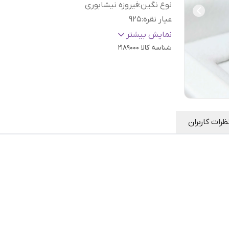
نوع نگین
:
فیروزه نیشابوری
عیار نقره
:
925
سایز
:
دلخواه
نمایش بیشتر
شناسه کالا
2189000
ظرات کاربران