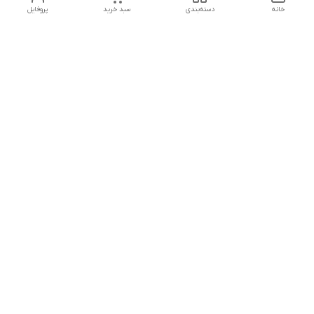
خانه
دسته‌بندی
سبد خرید
پروفایل
دسترسی سریع
تماس با ما
هفت روز هفته ، از ۱۲ ظهر تا ۱۲ شب پاسخگوی شما هستیم
شماره تماس
09178202862
معرفی فروشگاه