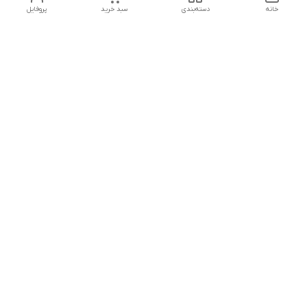
خانه
دسته‌بندی
سبد خرید
پروفایل
دسترسی سریع
تماس با ما
هفت روز هفته ، از ۱۲ ظهر تا ۱۲ شب پاسخگوی شما هستیم
شماره تماس
09178202862
معرفی فروشگاه