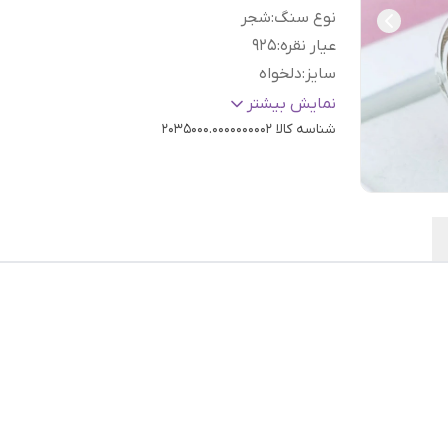
نوع سنگ
:
شجر
عیار نقره
:
925
سایز
:
دلخواه
رنگ نگین
:
سفید
نمایش بیشتر
شناسه کالا
2035000.0000000002