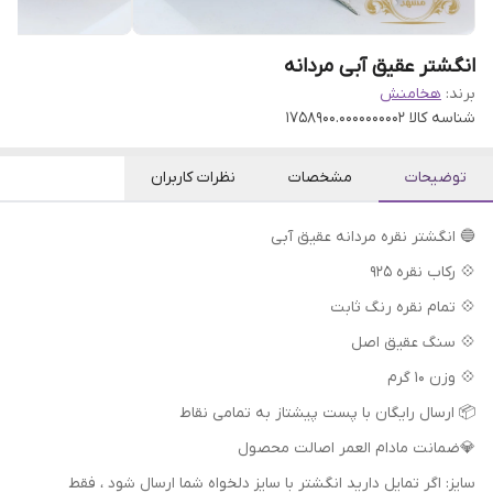
انگشتر عقیق آبی مردانه
برند:
هخامنش
شناسه کالا
1758900.0000000002
توضیحات
مشخصات
نظرات کاربران
🔵 انگشتر نقره مردانه عقیق آبی
💠 رکاب نقره 925
💠 تمام نقره رنگ ثابت
💠 سنگ عقیق اصل
💠 وزن 10 گرم
📦 ارسال رایگان با پست پیشتاز به تمامی نقاط
💎ضمانت مادام العمر اصالت محصول
سایز: اگر تمایل دارید انگشتر با سایز دلخواه شما ارسال شود ، فقط