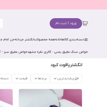
ورود / ثبت نام
دسته‌بندی کالاها
خانه
همه محصولات
انگشتر مردانه
حرز امام جو
خواص سنگ عقیق یمنی - گالری نقره مشهد
خواص عقیق سبز - گ
انگشتریاقوت کبود
پربازدیدترین
برندها
قیمت
دسته‌ب