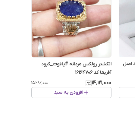
د اصل
انگشتر رولکس مردانه #یاقوت_کبود
آفریقا کد 16164706
۱۴٬۱۲۱٬۰۰۰
۱۵٬۲۸۲٬۰۰۰
افزودن به سبد