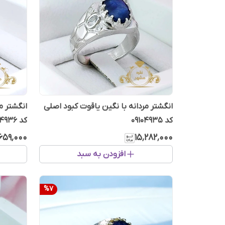
انگشتر مردانه با نگین یاقوت کبود اصلی
انگشتر م
کد 09104935
کد 07104936
۶۵۹٬۰۰۰
۱۵٬۲۸۲٬۰۰۰
افزودن به سبد
%
7